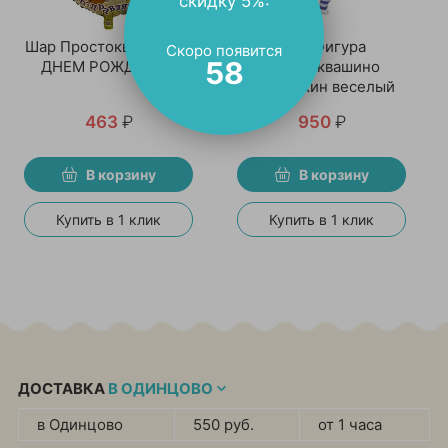
скидку 5%:
Шар Простоквашино С
Шар Фигура
Скоро появится
58
ДНЕМ РОЖДЕНИЯ
Простоквашино
Матроскин веселый
463
₽
950
₽
В корзину
В корзину
Купить в 1 клик
Купить в 1 клик
ДОСТАВКА
В ОДИНЦОВО
в Одинцово
550 руб.
от 1 часа