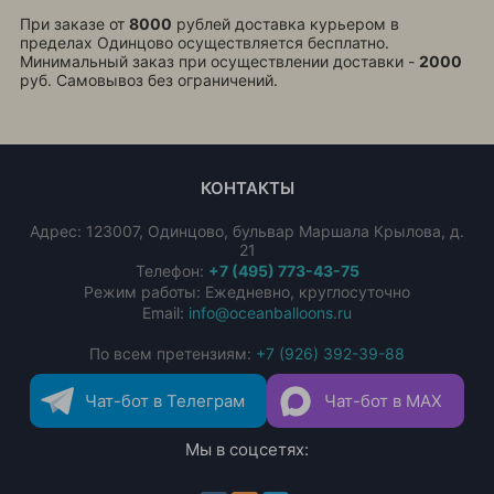
При заказе от
8000
рублей доставка курьером в
пределах Одинцово осуществляется бесплатно.
Минимальный заказ при осуществлении доставки -
2000
руб. Самовывоз без ограничений.
КОНТАКТЫ
Адрес:
123007
,
Одинцово
,
бульвар Маршала Крылова, д.
21
Телефон:
+7 (495) 773-43-75
Режим работы: Ежедневно, круглосуточно
Email:
info@oceanballoons.ru
По всем претензиям:
+7 (926) 392-39-88
Чат-бот в Телеграм
Чат-бот в MAX
Мы в соцсетях: