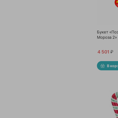
Букет «По
Мороза 2»
4 501
₽
В кор