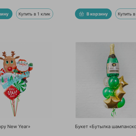
зину
Купить в 1 клик
В корзину
Купить в
ppy New Year»
Букет «Бутылка шампанск