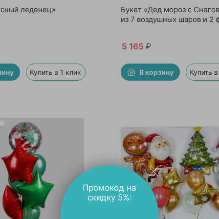
усный леденец»
Букет «Дед мороз с Снего
из 7 воздушных шаров и 2 
5 165
₽
зину
Купить в 1 клик
В корзину
Купить в
Промокод на
скидку 5%: