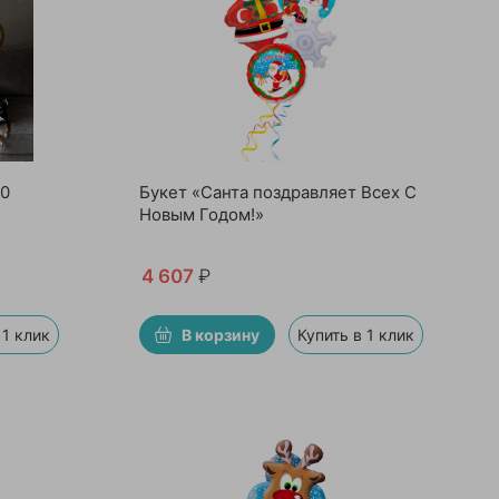
20
Букет «Санта поздравляет Всех С
Новым Годом!»
4 607
₽
 1 клик
В корзину
Купить в 1 клик