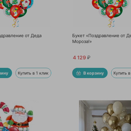
здравление от Деда
Букет «Поздравление от Д
Мороза!»
4 129
₽
зину
Купить в 1 клик
В корзину
Купить в