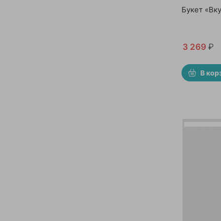
Букет «Вк
3 269
₽
В кор