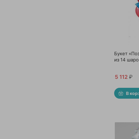
Букет «По
из 14 шаро
5 112
₽
В кор