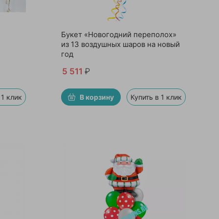
Букет «Новогодний переполох»
из 13 воздушных шаров на новый
год
5 511
₽
 1 клик
В корзину
Купить в 1 клик