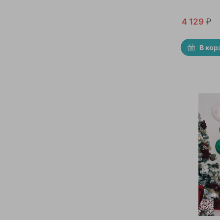
4 129
₽
В кор