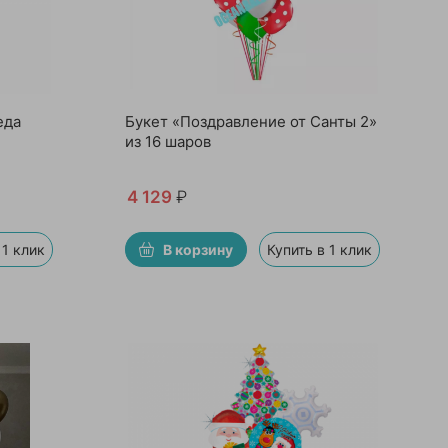
еда
Букет «Поздравление от Санты 2»
из 16 шаров
4 129
₽
 1 клик
В корзину
Купить в 1 клик