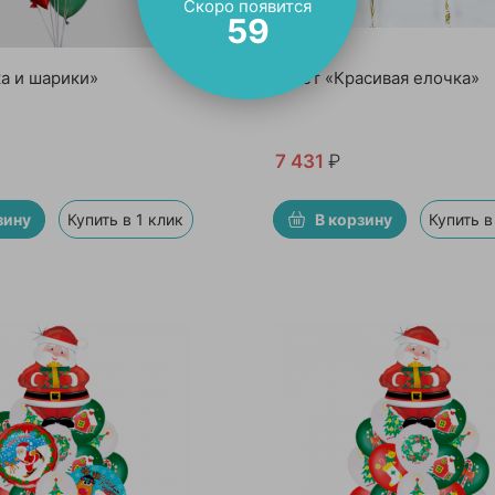
Скоро появится
57
ка и шарики»
Букет «Красивая елочка»
7 431
₽
зину
Купить в 1 клик
В корзину
Купить в