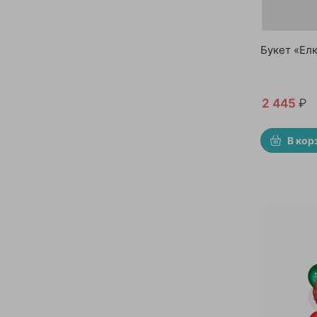
Букет «Ел
2 445
₽
В кор