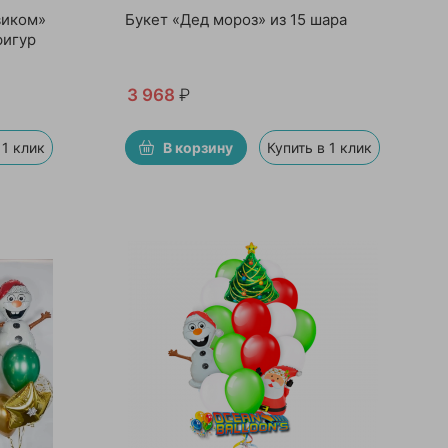
виком»
Букет «Дед мороз» из 15 шара
фигур
3 968
₽
 1 клик
В корзину
Купить в 1 клик