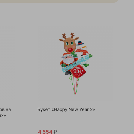
ов на
Букет «Happy New Year 2»
ах»
4 554
₽