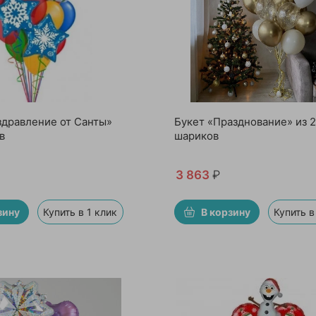
здравление от Санты»
Букет «Празднование» из 
в
шариков
3 863
₽
зину
Купить в 1 клик
В корзину
Купить в