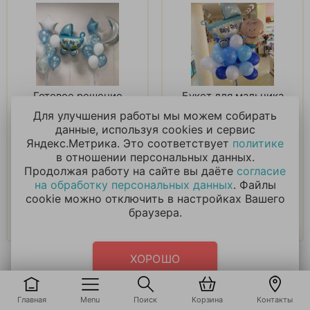
Готовое решение
Букет для мальчика
«Рождения мальчика»
на выписку
Для улучшения работы мы можем собирать
на выписку
данные, используя cookies и сервис
Яндекс.Метрика. Это соответствует
политике
6 899
₽
4 016
₽
в отношении персональных данных.
Продолжая работу на сайте вы даёте
согласие
на обработку персональных данных
. Файлы
В корзину
В корзину
cookie можно отключить в настройках Вашего
браузера.
Купить в 1 клик
Купить в 1 клик
ХОРОШО
КОНТАКТЫ
Главная
Menu
Поиск
Корзина
Контакты